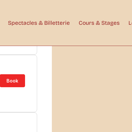
Spectacles & Billetterie
Cours & Stages
L