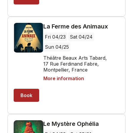
Lord Goring, voient en lui un mari idéal et un
ami sincère. L’arrivée de la brillante et
manipulatrice Mrs Cheveley dans sa vie va
tout faire basculer et lui faire vivre ses
pires heures quand il réalise qu’elle
partage son secret le mieux gardé.
Arrivera
t-il à échapper au scandale ?
Cette pièce
emblématique de l’œuvre d’Oscar Wilde,
dont l’intrigue politique demeure d’une
modernité confondante, n’épargne ni les
faux-semblants de la bonne société ni la
part potentiellement tyrannique du
sentiment amoureux.Elle révèle dans toute