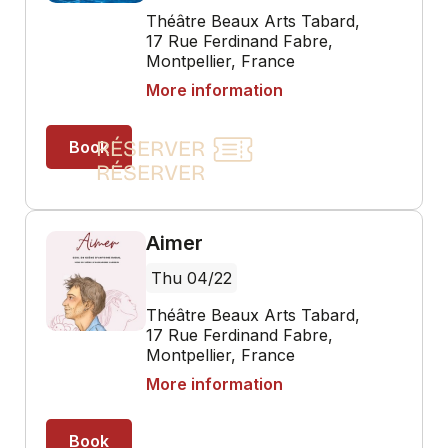
21, 22 et 23 Novembre à 20h30, 19h et
14h30
RÉSERVER
Sir Robert Chiltern est secrétaire d’État et
toute la bonne société anglaise le tient pour
un homme éminemment respectable et
intègre. Promis à un brillant avenir, sa
femme Lady Chiltern et son meilleur ami