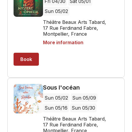
sa splendeur le génie intemporel et
subversif d’un auteur qui se plaît à montrer,
dans un festival de mots d’esprit,
d’aphorismes et de paradoxes frisant
l’absurde, que les apparences sont souvent
bien trompeuses et que l’ordre social ne se
garantit finalement que sur la base de
mensonges individuels et collectifs.
Compagnie La Folie Bonsaï